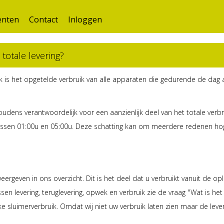
nten
Contact
Inloggen
totale levering?
k is het opgetelde verbruik van alle apparaten die gedurende de dag a
udens verantwoordelijk voor een aanzienlijk deel van het totale verb
ssen 01:00u en 05:00u. Deze schatting kan om meerdere redenen hoger
ergeven in ons overzicht. Dit is het deel dat u verbruikt vanuit de op
sen levering, teruglevering, opwek en verbruik zie de vraag ''Wat is het 
e sluimerverbruik. Omdat wij niet uw verbruik laten zien maar de leveri