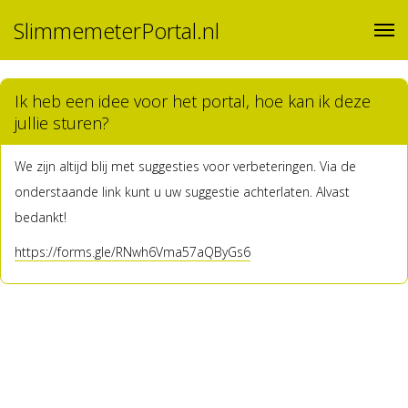
SlimmemeterPortal.nl
Ik heb een idee voor het portal, hoe kan ik deze
jullie sturen?
We zijn altijd blij met suggesties voor verbeteringen. Via de
onderstaande link kunt u uw suggestie achterlaten. Alvast
bedankt!
https://forms.gle/RNwh6Vma57aQByGs6